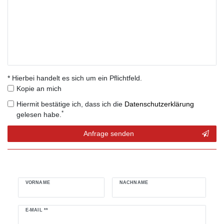
* Hierbei handelt es sich um ein Pflichtfeld.
Kopie an mich
Hiermit bestätige ich, dass ich die
Daten­schutz­erklärung
*
gelesen habe.
Kontakt
Anfrage senden
Honig
VORNAME
NACHNAME
Newsletter
E-MAIL **
Honig