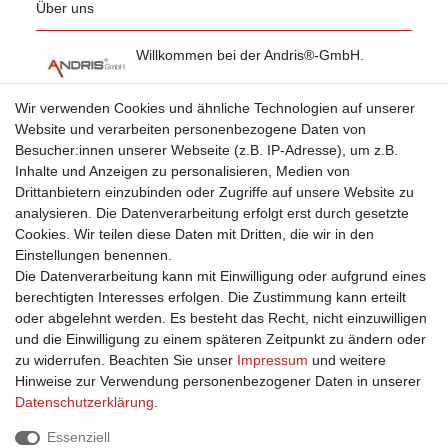
Über uns
Willkommen bei der Andris®-GmbH.
Mehr erfahren
Wir verwenden Cookies und ähnliche Technologien auf unserer
Website und verarbeiten personenbezogene Daten von
Besucher:innen unserer Webseite (z.B. IP-Adresse), um z.B.
Einkaufen
Inhalte und Anzeigen zu personalisieren, Medien von
Drittanbietern einzubinden oder Zugriffe auf unsere Website zu
Zahlungsarten
analysieren. Die Datenverarbeitung erfolgt erst durch gesetzte
Versandarten & -kosten
Cookies. Wir teilen diese Daten mit Dritten, die wir in den
Widerrufsrecht
Einstellungen benennen.
Warenkorb
Die Datenverarbeitung kann mit Einwilligung oder aufgrund eines
Zur Kasse
berechtigten Interesses erfolgen. Die Zustimmung kann erteilt
Hilfe
oder abgelehnt werden. Es besteht das Recht, nicht einzuwilligen
B2B Registrierung
und die Einwilligung zu einem späteren Zeitpunkt zu ändern oder
Vertrag widerrufen
zu widerrufen. Beachten Sie unser
Impressum
und weitere
Hinweise zur Verwendung personenbezogener Daten in unserer
Daten­schutz­erklärung
.
Information
Essenziell