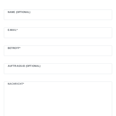
NAME (OPTIONAL)
E-MAIL*
BETREFF*
AUFTRAGS-ID (OPTIONAL)
NACHRICHT*