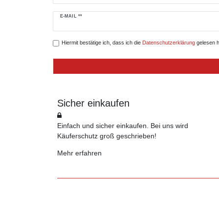
Newsletter
E-MAIL **
Honig
Hiermit bestätige ich, dass ich die
Daten­schutz­erklärung
gelesen ha
Sicher einkaufen
Einfach und sicher einkaufen. Bei uns wird
Käuferschutz groß geschrieben!
Mehr erfahren