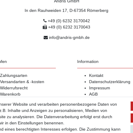
Andris GmbH
In den Rauhweiden 17, D-67354 Römerberg
+49 (0) 6232 3170042
+49 (0) 6232 3170043
info@andris-gmbh.de
ufen
Information
Zahlungsarten
Kontakt
Versandarten & -kosten
Datenschutzerklärung
Widerrufsrecht
Impressum
Warenkorb
AGB
Zur Kasse
unserer Website und verarbeiten personenbezogene Daten von
Hilfe
.B. Inhalte und Anzeigen zu personalisieren, Medien von
B2B Registrierung
ite zu analysieren. Die Datenverarbeitung erfolgt erst durch
Vertrag widerrufen
 wir in den Einstellungen benennen.
nd eines berechtigten Interesses erfolgen. Die Zustimmung kann