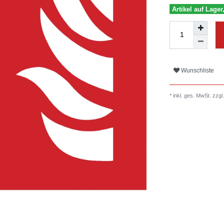
Artikel auf Lager
Wunschliste
* inkl. ges. MwSt. zzgl.