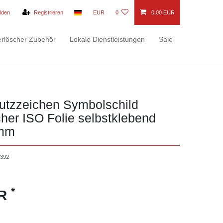
lden
Registrieren
EUR
0
0,00 EUR
rlöscher Zubehör
Lokale Dienstleistungen
Sale
utzzeichen Symbolschild
her ISO Folie selbstklebend
mm
1392
*
UR