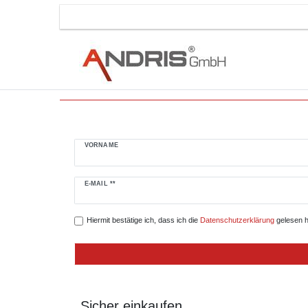
VORNAME
Newsletter
E-MAIL **
Honig
Hiermit bestätige ich, dass ich die
Daten­schutz­erklärung
gelesen ha
Sicher einkaufen