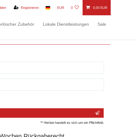
lden
Registrieren
EUR
0
0,00 EUR
rlöscher Zubehör
Lokale Dienstleistungen
Sale
** Hierbei handelt es sich um ein Pflichtfeld.
 Wochen Rückgaberecht