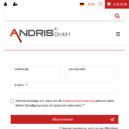
EUR
0,00 EUR
☰
VORNAME
NACHNAME
Newsletter
E-MAIL **
Honig
Hiermit bestätige ich, dass ich die
Daten­schutz­erklärung
gelesen habe.
Meine Einwilligung kann ich jederzeit widerrufen.**
Abonnieren
** Hierbei handelt es sich um ein Pflichtfeld.