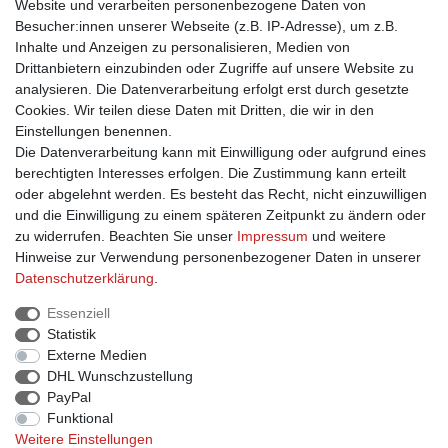
Website und verarbeiten personenbezogene Daten von
Besucher:innen unserer Webseite (z.B. IP-Adresse), um z.B.
Einkaufen
Inhalte und Anzeigen zu personalisieren, Medien von
Drittanbietern einzubinden oder Zugriffe auf unsere Website zu
Zahlungsarten
analysieren. Die Datenverarbeitung erfolgt erst durch gesetzte
Versandarten & -kosten
Cookies. Wir teilen diese Daten mit Dritten, die wir in den
Widerrufsrecht
Einstellungen benennen.
Warenkorb
Die Datenverarbeitung kann mit Einwilligung oder aufgrund eines
Zur Kasse
berechtigten Interesses erfolgen. Die Zustimmung kann erteilt
Hilfe
oder abgelehnt werden. Es besteht das Recht, nicht einzuwilligen
B2B Registrierung
und die Einwilligung zu einem späteren Zeitpunkt zu ändern oder
Vertrag widerrufen
zu widerrufen. Beachten Sie unser
Impressum
und weitere
Hinweise zur Verwendung personenbezogener Daten in unserer
Daten­schutz­erklärung
.
Information
Essenziell
Statistik
Kontakt
Externe Medien
Datenschutzerklärung
DHL Wunschzustellung
Impressum
PayPal
AGB
Funktional
Weitere Einstellungen