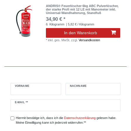
ANDRIS® Feuerlöscher 6kg ABC Pulverlöscher,
der starke Profi mit 12 LE mit Manometer inkl.
Universal-Wandhalterung, Standfuß
34,90 € *
6
Kilogramm
| 5,82 € / Kilogramm
In den Warenkorb
*
inkl. ges. MwSt.
zzgl.
Versandkosten
VORNAME
NACHNAME
Newsletter
E-MAIL **
Honig
Hiermit bestätige ich, dass ich die
Daten­schutz­erklärung
gelesen habe.
Meine Einwilligung kann ich jederzeit widerrufen.**