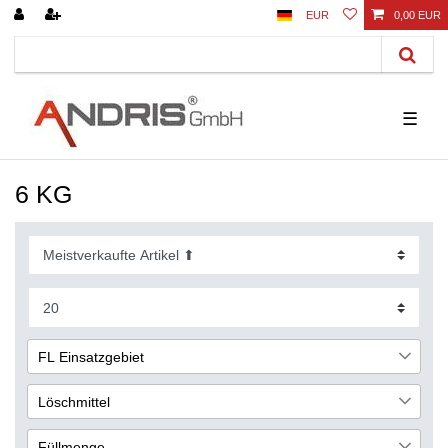
EUR
0,00 EUR
☰
6 KG
FL Einsatzgebiet
Haus
4
Löschmittel
Wohnung
4
Pulver
3
Füllmenge