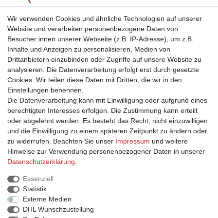
Mehr erfahren
Wir verwenden Cookies und ähnliche Technologien auf unserer
Website und verarbeiten personenbezogene Daten von
Einkaufen
Besucher:innen unserer Webseite (z.B. IP-Adresse), um z.B.
Inhalte und Anzeigen zu personalisieren, Medien von
Drittanbietern einzubinden oder Zugriffe auf unsere Website zu
Zahlungsarten
analysieren. Die Datenverarbeitung erfolgt erst durch gesetzte
Versandarten & -kosten
Cookies. Wir teilen diese Daten mit Dritten, die wir in den
Widerrufsrecht
Einstellungen benennen.
Warenkorb
Die Datenverarbeitung kann mit Einwilligung oder aufgrund eines
Zur Kasse
berechtigten Interesses erfolgen. Die Zustimmung kann erteilt
Hilfe
oder abgelehnt werden. Es besteht das Recht, nicht einzuwilligen
B2B Registrierung
und die Einwilligung zu einem späteren Zeitpunkt zu ändern oder
Vertrag widerrufen
zu widerrufen. Beachten Sie unser
Impressum
und weitere
Hinweise zur Verwendung personenbezogener Daten in unserer
Daten­schutz­erklärung
.
Information
Essenziell
Statistik
Kontakt
Externe Medien
Datenschutzerklärung
DHL Wunschzustellung
Impressum