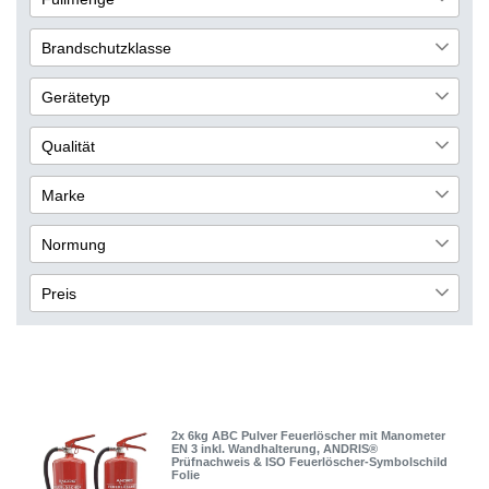
Heizraum
4
6kg / 6L
3
PKW
2
Brandschutzklasse
Auto
2
A
4
Gerätetyp
LKW
2
B
4
Dauerdrucktechnik
3
Spedition
Qualität
2
C
3
Aufladetechnik
1
Wohnmobil
Basis
1
3
Marke
Wohnwagen
Premium
1
1
Andris
1
Normung
Transportwesen
4
DIN
1
Bus
4
Preis
EN3
4
Werkstatt
4
CE
3
Lagerhalle
4
€
―
€
Büro
1
Übernehmen
2x 6kg ABC Pulver Feuerlöscher mit Manometer
EN 3 inkl. Wandhalterung, ANDRIS®
Prüfnachweis & ISO Feuerlöscher-Symbolschild
Folie