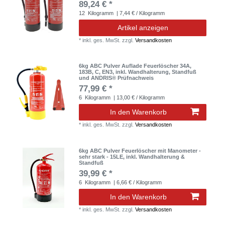
89,24 € *
12
Kilogramm
| 7,44 € / Kilogramm
Artikel anzeigen
*
inkl. ges. MwSt.
zzgl.
Versandkosten
6kg ABC Pulver Auflade Feuerlöscher 34A,
183B, C, EN3, inkl. Wandhalterung, Standfuß
und ANDRIS® Prüfnachweis
77,99 € *
6
Kilogramm
| 13,00 € / Kilogramm
In den Warenkorb
*
inkl. ges. MwSt.
zzgl.
Versandkosten
6kg ABC Pulver Feuerlöscher mit Manometer -
sehr stark - 15LE, inkl. Wandhalterung &
Standfuß
39,99 € *
6
Kilogramm
| 6,66 € / Kilogramm
In den Warenkorb
*
inkl. ges. MwSt.
zzgl.
Versandkosten