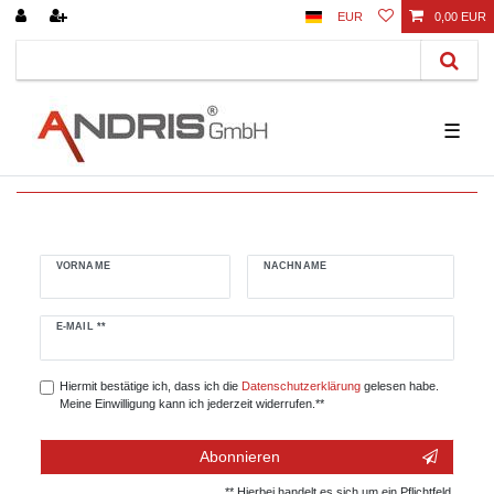
EUR
0,00 EUR
☰
VORNAME
NACHNAME
Newsletter
E-MAIL **
Honig
Hiermit bestätige ich, dass ich die
Daten­schutz­erklärung
gelesen habe.
Meine Einwilligung kann ich jederzeit widerrufen.**
Abonnieren
** Hierbei handelt es sich um ein Pflichtfeld.