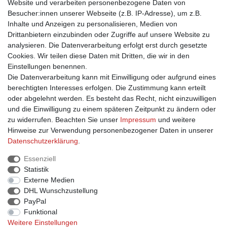
Website und verarbeiten personenbezogene Daten von
Besucher:innen unserer Webseite (z.B. IP-Adresse), um z.B.
Einkaufen
Inhalte und Anzeigen zu personalisieren, Medien von
Drittanbietern einzubinden oder Zugriffe auf unsere Website zu
Zahlungsarten
analysieren. Die Datenverarbeitung erfolgt erst durch gesetzte
Versandarten & -kosten
Cookies. Wir teilen diese Daten mit Dritten, die wir in den
Widerrufsrecht
Einstellungen benennen.
Warenkorb
Die Datenverarbeitung kann mit Einwilligung oder aufgrund eines
Zur Kasse
berechtigten Interesses erfolgen. Die Zustimmung kann erteilt
Hilfe
oder abgelehnt werden. Es besteht das Recht, nicht einzuwilligen
B2B Registrierung
und die Einwilligung zu einem späteren Zeitpunkt zu ändern oder
Vertrag widerrufen
zu widerrufen. Beachten Sie unser
Impressum
und weitere
Hinweise zur Verwendung personenbezogener Daten in unserer
Daten­schutz­erklärung
.
Information
Essenziell
Statistik
Kontakt
Externe Medien
Datenschutzerklärung
DHL Wunschzustellung
Impressum
PayPal
AGB
Funktional
Weitere Einstellungen