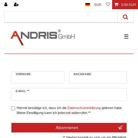
EUR
0,00 EUR
☰
VORNAME
NACHNAME
Newsletter
E-MAIL **
Honig
Hiermit bestätige ich, dass ich die
Daten­schutz­erklärung
gelesen habe.
Meine Einwilligung kann ich jederzeit widerrufen.**
Abonnieren
** Hierbei handelt es sich um ein Pflichtfeld.