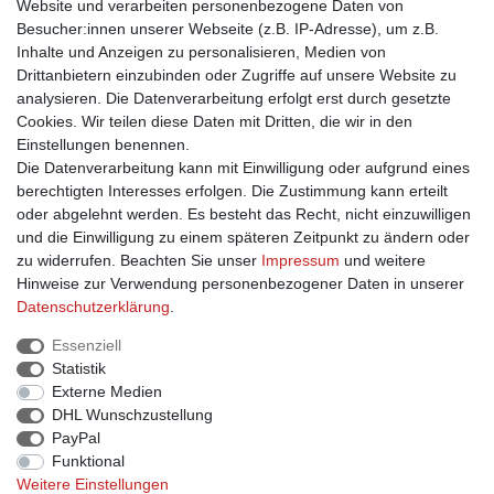
Website und verarbeiten personenbezogene Daten von
Besucher:innen unserer Webseite (z.B. IP-Adresse), um z.B.
Einkaufen
Inhalte und Anzeigen zu personalisieren, Medien von
Drittanbietern einzubinden oder Zugriffe auf unsere Website zu
Zahlungsarten
analysieren. Die Datenverarbeitung erfolgt erst durch gesetzte
Versandarten & -kosten
Cookies. Wir teilen diese Daten mit Dritten, die wir in den
Widerrufsrecht
Einstellungen benennen.
Warenkorb
Die Datenverarbeitung kann mit Einwilligung oder aufgrund eines
Zur Kasse
berechtigten Interesses erfolgen. Die Zustimmung kann erteilt
Hilfe
oder abgelehnt werden. Es besteht das Recht, nicht einzuwilligen
B2B Registrierung
und die Einwilligung zu einem späteren Zeitpunkt zu ändern oder
Vertrag widerrufen
zu widerrufen. Beachten Sie unser
Impressum
und weitere
Hinweise zur Verwendung personenbezogener Daten in unserer
Daten­schutz­erklärung
.
Information
Essenziell
Statistik
Kontakt
Externe Medien
Datenschutzerklärung
DHL Wunschzustellung
Impressum
PayPal
AGB
Funktional
Weitere Einstellungen